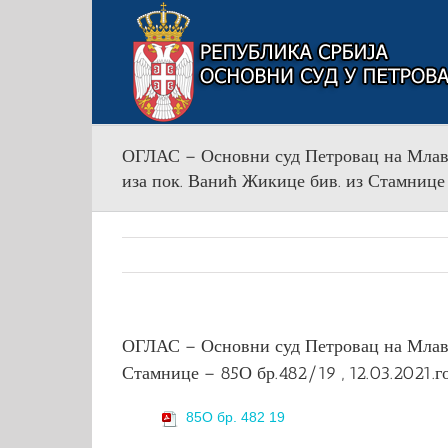
Skip
to
content
ОГЛАС – Основни суд Петровац на Млави
иза пок. Ванић Жикице бив. из Стамнице 
ОГЛАС – Основни суд Петровац на Млави
Стамнице – 85О бр.482/19 , 12.03.2021.г
85O бр. 482 19