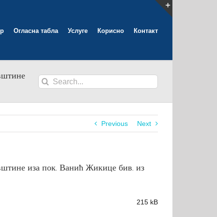
Toggle
р
Огласна табла
Услуге
Корисно
Контакт
Sliding
Bar
Area
вштине
Search
for:
Previous
Next
штине иза пок. Ванић Жикице бив. из
215 kB