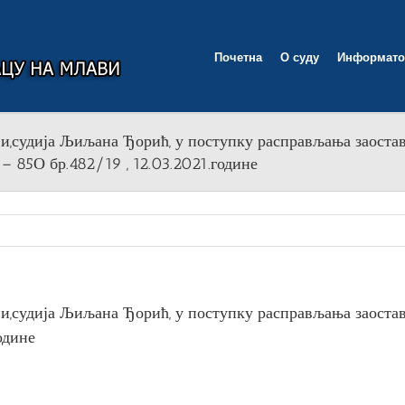
Почетна
О суду
Информато
,судија Љиљана Ђорић, у поступку расправљања заоста
– 85О бр.482/19 , 12.03.2021.године
,судија Љиљана Ђорић, у поступку расправљања заостав
одине