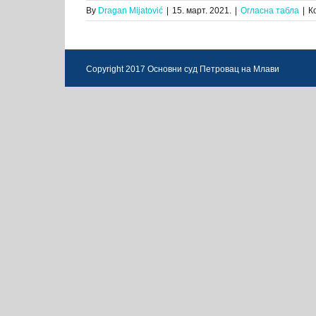
By
Dragan Mijatović
|
15. март. 2021.
|
Огласна табла
|
К
Copyright 2017 Основни суд Петровац на Млави