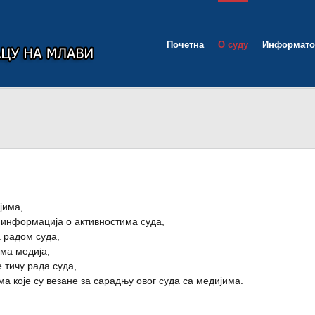
Почетна
О суду
Информато
јима,
информација о активностима суда,
а радом суда,
ма медија,
е тичу рада суда,
ма које су везане за сарадњу овог суда са медијима.