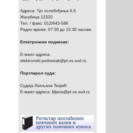
Адреса: Трг ослобођења б.б.
Жагубица 12320
Тел. / факс: 012/643-586
Радно време: 07:30 до 15:30 часова
Електронски поднесак:
Е-маил адреса:
elektronski.podnesak@pt.os.sud.rs
Портпарол суда:
Судија-Љиљана Ђорић
Е-маил адреса: ljiljana@pt.os.sud.rs