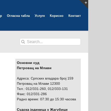
Toggle
р
Огласна табла
Услуге
Корисно
Контакт
Sliding
Bar
Area
Search
for:
Основни суд
Петровац на Млави
Адреса: Српских владара број 159
Петровац на Млави 12300
Тел.: 012/331-260, 012/333-131
Факс: 012/331-286
Радно време: 07:30 до 15:30 часова
Судска јединица у Жагубици