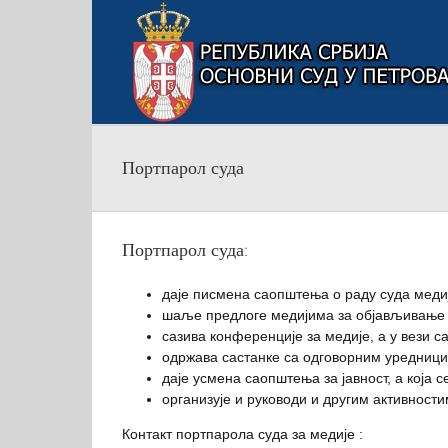
Skip
to
content
Портпарол суда
Портпарол суда:
даје писмена саопштења о раду суда меди
шаље предлоге медијима за објављивање 
сазива конференције за медије, а у вези с
одржава састанке са одговорним уредници
даје усмена саопштења за јавност, а која с
организује и руководи и другим активности
Контакт портпарола суда за медије :