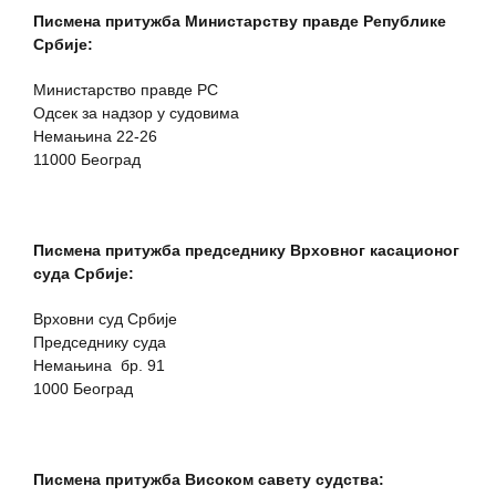
Писмена притужба Министарству правде Републике
Србије:
Министарство правде РС
Одсек за надзор у судовима
Немањина 22-26
11000 Београд
Писмена притужба председнику Врховног касационог
суда Србије:
Врховни суд Србије
Председнику суда
Немањина бр. 91
1000 Београд
Писмена притужба Високом савету судства: