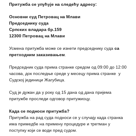
Притужба се упућује на следећу адресу:
Основни суд Петровац на Млави
Председнику суда
Српских владара бр.159
12300 Петровац на Млави
Усмена притужба може се изнети председнику суда
са
претходним заказивањем
.
Председник суда прима странке средом од 09:00 до 12:00
часова, док последње среде у месецу прима странке у
Судској јединици Жагубица.
Суд је дужан да у року од 15 дана од дана пријема
притужбе проследи одговор притужиоцу.
Када се подноси притужба?
Притужба на рад суда подноси се у случају када странка
има примедбе на примену процедуре и третман у
поступку који се води пред судом.