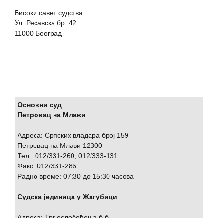
Високи савет судства
Ул. Ресавска бр. 42
11000 Београд
Основни суд
Петровац на Млави
Адреса: Српских владара број 159
Петровац на Млави 12300
Тел.: 012/331-260, 012/333-131
Факс: 012/331-286
Радно време: 07:30 до 15:30 часова
Судска јединица у Жагубици
Адреса: Трг ослобођења б.б.