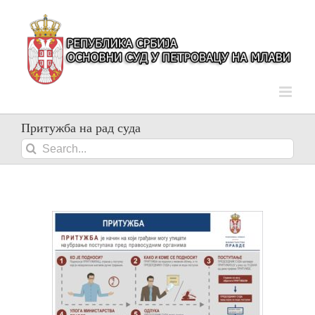
Skip
to
content
Притужба на рад суда
Search
for: