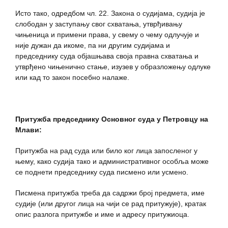
Исто тако, одредбом чл. 22. Закона о судијама, судија је
слободан у заступању свог схватања, утврђивању
чињеница и примени права, у свему о чему одлучује и
није дужан да икоме, па ни другим судијама и
председнику суда објашњава своја правна схватања и
утврђено чињенично стање, изузев у образложењу одлуке
или кад то закон посебно налаже.
Притужба председнику Основног суда у Петровцу на
Млави:
Притужба на рад суда или било ког лица запосленог у
њему, како судија тако и административног особља може
се поднети председнику суда писмено или усмено.
Писмена притужба треба да садржи број предмета, име
судије (или другог лица на чији се рад притужује), кратак
опис разлога притужбе и име и адресу притужиоца.