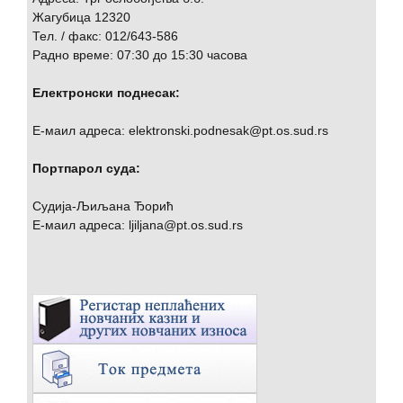
Жагубица 12320
Тел. / факс: 012/643-586
Радно време: 07:30 до 15:30 часова
Електронски поднесак:
Е-маил адреса: elektronski.podnesak@pt.os.sud.rs
Портпарол суда:
Судија-Љиљана Ђорић
Е-маил адреса: ljiljana@pt.os.sud.rs