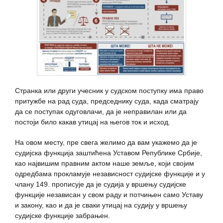
Странка или други учесник у судском поступку има право
притужбе на рад суда, председнику суда, када сматрају
да се поступак одуговлачи, да је неправилан или да
постоји било какав утицај на његов ток и исход.
На овом месту, пре свега желимо да вам укажемо да је
судијска функција заштићена Уставом Републике Србије,
као највишим правним актом наше земље, који својим
одредбама прокламује независност судијске функције и у
члану 149. прописује да је судија у вршењу судијске
функције независан у свом раду и потчињен само Уставу
и закону, као и да је сваки утицај на судију у вршењу
судијске функције забрањен.