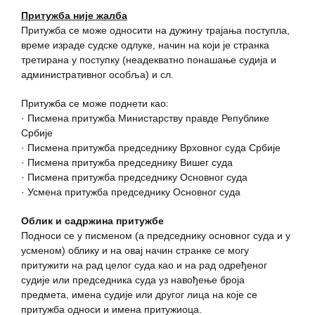
Притужба није жалба
Притужба се може односити на дужину трајања поступла,
време израде судске одлуке, начин на који је странка
третирана у поступку (неадекватно понашање судија и
административног особља) и сл.
Притужба се може поднети као:
· Писмена притужба Министарству правде Републике
Србије
· Писмена притужба председнику Врховног суда Србије
· Писмена притужба председнику Вишег суда
· Писмена притужба председнику Основног суда
· Усмена притужба председнику Основног суда
Облик и садржина притужбе
Подноси се у писменом (а председнику основног суда и у
усменом) облику и на овај начин странке се могу
притужити на рад целог суда као и на рад одређеног
судије или председника суда уз навођење броја
предмета, имена судије или другог лица на које се
притужба односи и имена притужиоца.