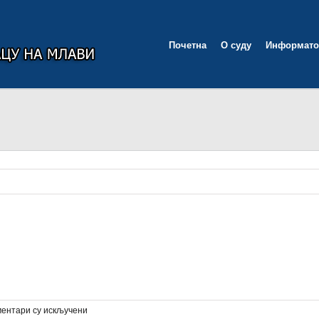
Почетна
О суду
Информато
на
ентари су искључени