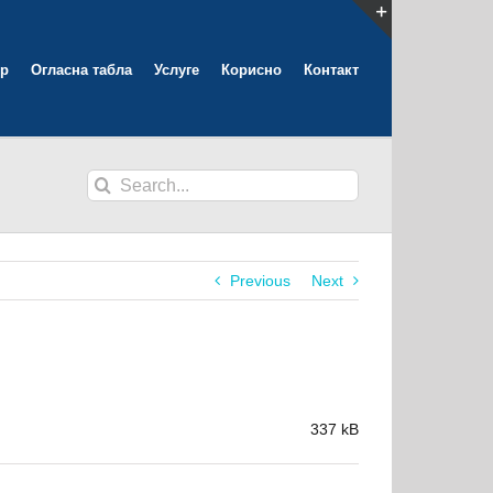
Toggle
р
Огласна табла
Услуге
Корисно
Контакт
Sliding
Bar
Area
Search
for:
Previous
Next
337 kB