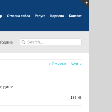
Toggle
р
Огласна табла
Услуге
Корисно
Контакт
Sliding
Bar
Area
Search
године
for:
Previous
Next
године
135 kB