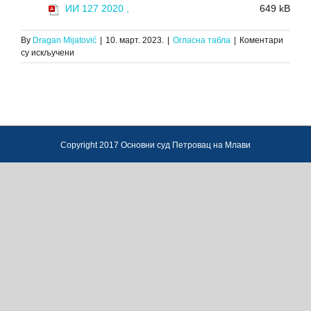
ИИ 127 2020 ,
649 kB
By
Dragan Mijatović
|
10. март. 2023.
|
Огласна табла
|
Коментари
на
су искључени
ЗАКЉУЧАК
О
ПРЕДАЈИ,
ИИ
127/20,
27.02.2023.
Copyright 2017 Основни суд Петровац на Млави