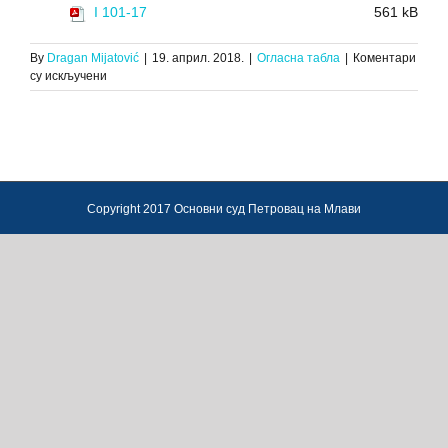
I 101-17
561 kB
By
Dragan Mijatović
|
19. април. 2018.
|
Огласна табла
|
Коментари
на
су искључени
ЗАКЉУЧАК
О
ДРУГОЈ
ЈАВНОЈ
ПРОДАЈИ
НЕПОКРЕТНОСТИ,
И.
Copyright 2017 Основни суд Петровац на Млави
101/17,
18.04.2018.