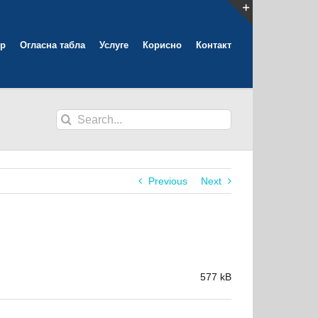
Toggle
р
Огласна табла
Услуге
Корисно
Контакт
Sliding
Bar
Area
Search
for:
Previous
Next
577 kB