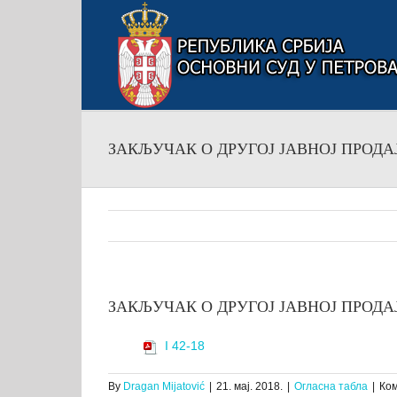
Skip
to
content
ЗАКЉУЧАК О ДРУГОЈ ЈАВНОЈ ПРОДАЈИ 
ЗАКЉУЧАК О ДРУГОЈ ЈАВНОЈ ПРОДАЈИ 
I 42-18
By
Dragan Mijatović
|
21. мај. 2018.
|
Огласна табла
|
Ком