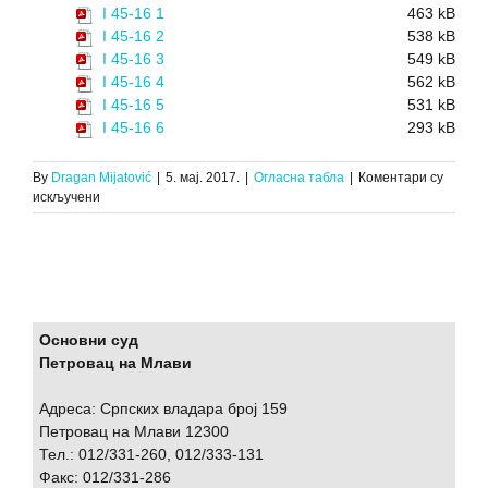
I 45-16 1
463 kB
I 45-16 2
538 kB
I 45-16 3
549 kB
I 45-16 4
562 kB
I 45-16 5
531 kB
I 45-16 6
293 kB
By
Dragan Mijatović
|
5. мај. 2017.
|
Огласна табла
|
Коментари су
на
искључени
ЗАКЉУЧАК
О
ДРУГОЈ
ЈАВНОЈ
ПРОДАЈИ
ПОКРЕТНИХ
СТВАРИ,
Основни суд
И.
Петровац на Млави
45/16,
27.04.2017.
Адреса: Српских владара број 159
Петровац на Млави 12300
Тел.: 012/331-260, 012/333-131
Факс: 012/331-286