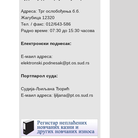
Адреса: Трг ослобођења б.б.
Жагубица 12320
Тел. / факс: 012/643-586
Радно време: 07:30 до 15:30 часова
Електронски поднесак:
Е-маил адреса:
elektronski.podnesak@pt.os.sud.rs
Портпарол суда:
Судија-Љиљана Ђорић
Е-маил адреса: ljiljana@pt.os.sud.rs