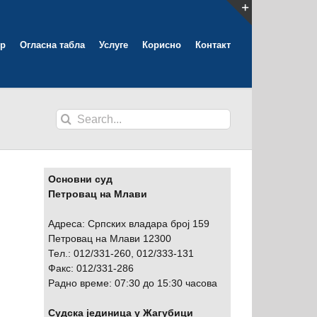
Toggle
р
Огласна табла
Услуге
Корисно
Контакт
Sliding
Bar
Area
Search
for:
Основни суд
Петровац на Млави
Адреса: Српских владара број 159
Петровац на Млави 12300
Тел.: 012/331-260, 012/333-131
Факс: 012/331-286
Радно време: 07:30 до 15:30 часова
Судска јединица у Жагубици