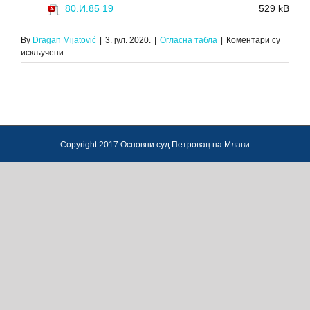
80.И.85 19
529 kB
By
Dragan Mijatović
|
3. јул. 2020.
|
Огласна табла
|
Коментари су
на
искључени
ЗАКЉУЧАК
О
ДРУГОЈ
ПРОДАЈИ
ПОКРЕТНИХ
СТВАРИ,
80.И.85/19,
Copyright 2017 Основни суд Петровац на Млави
30.06.2020.