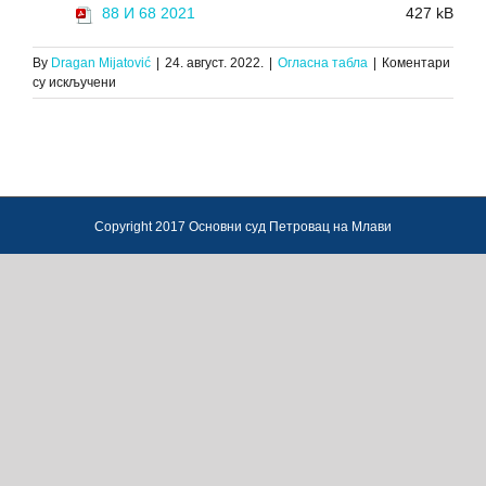
88 И 68 2021
427 kB
By
Dragan Mijatović
|
24. август. 2022.
|
Огласна табла
|
Коментари
на
су искључени
ЗАКЉУЧАК
О
ДРУГОЈ
ПРОДАЈИ
ПОКРЕТНИХ
СТВАРИ,
88.И.68/21,
Copyright 2017 Основни суд Петровац на Млави
03.08.2022.