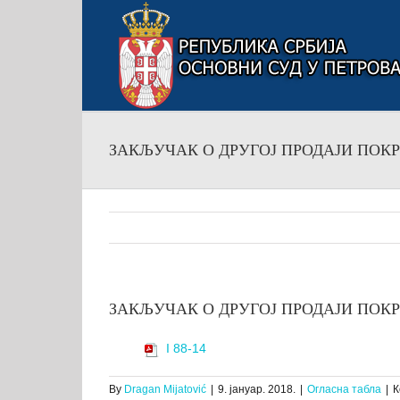
Skip
to
content
ЗАКЉУЧАК О ДРУГОЈ ПРОДАЈИ ПОКРЕТН
ЗАКЉУЧАК О ДРУГОЈ ПРОДАЈИ ПОКРЕТН
I 88-14
By
Dragan Mijatović
|
9. јануар. 2018.
|
Огласна табла
|
К