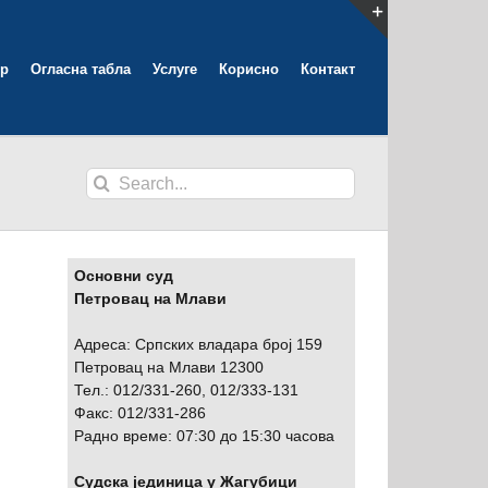
Toggle
р
Огласна табла
Услуге
Корисно
Контакт
Sliding
Bar
Area
Search
for:
Основни суд
Петровац на Млави
Адреса: Српских владара број 159
Петровац на Млави 12300
Тел.: 012/331-260, 012/333-131
Факс: 012/331-286
Радно време: 07:30 до 15:30 часова
Судска јединица у Жагубици