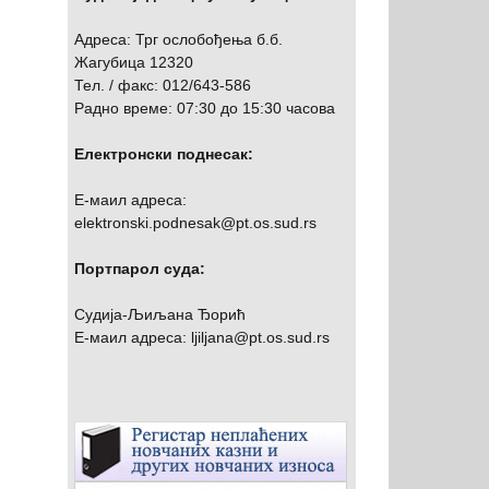
Адреса: Трг ослобођења б.б.
Жагубица 12320
Тел. / факс: 012/643-586
Радно време: 07:30 до 15:30 часова
Електронски поднесак:
Е-маил адреса:
elektronski.podnesak@pt.os.sud.rs
Портпарол суда:
Судија-Љиљана Ђорић
Е-маил адреса: ljiljana@pt.os.sud.rs