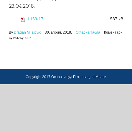
23.04.2018.
I 169-17
537 kB
By
Dragan Mijatović
|
30. април. 2018.
|
Огласна табла
|
Коментари
на
су искључени
ЗАКЉУЧАК
О
ПРВОЈ
ЈАВНОЈ
ПРОДАЈИ
ХАРТИЈА
ОД
Copyright 2017 Основни суд Петровац на Млави
ВРЕДНОСТИ,
И.
169/17,
23.04.2018.