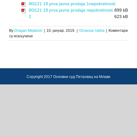
80i121 18 prva javna prodaja 1nepokretnosti
80i121 18 prva javna prodaja nepokretnosti
899 kB
2
623 kB
By
Dragan Mijatović
|
10. јануар. 2019.
|
Огласна табла
|
Коментари
на
су искључени
ЗАКЉУЧАК
О
ПРВОЈ
ЈАВНОЈ
ПРОДАЈИ
НЕПОКРЕТНОСТИ,80
И.
Copyright 2017 Основни суд Петровац на Млави
121/18,
20.12.2018.