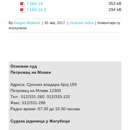
I 164-14
353 kB
I 164-14 2
294 kB
By
Dragan Mijatović
|
30. мај. 2017.
|
Огласна табла
|
Коментари су
на
искључени
ЗАКЉУЧАК
О
ПРВОЈ
ЈАВНОЈ
ПРОДАЈИ
ПОКРЕТНИХ
СТВАРИ,
Основни суд
И.
Петровац на Млави
164/14,
16.05.2017.
Адреса: Српских владара број 159
Петровац на Млави 12300
Тел.: 012/331-260, 012/333-131
Факс: 012/331-286
Радно време: 07:30 до 15:30 часова
Судска јединица у Жагубици