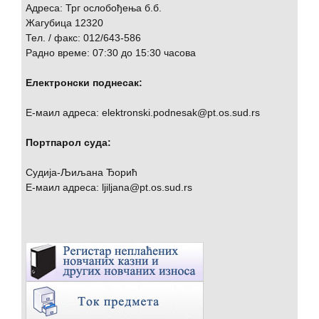
Адреса: Трг ослобођења б.б.
Жагубица 12320
Тел. / факс: 012/643-586
Радно време: 07:30 до 15:30 часова
Електронски поднесак:
Е-маил адреса: elektronski.podnesak@pt.os.sud.rs
Портпарол суда:
Судија-Љиљана Ђорић
Е-маил адреса: ljiljana@pt.os.sud.rs