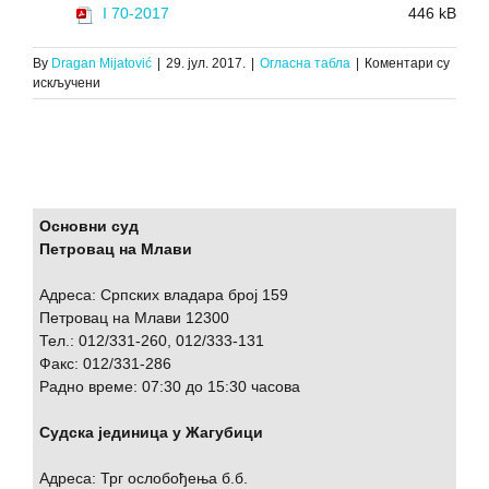
I 70-2017
446 kB
By
Dragan Mijatović
|
29. јул. 2017.
|
Огласна табла
|
Коментари су
на
искључени
ЗАКЉУЧАК
О
ПРВОЈ
ЈАВНОЈ
ПРОДАЈИ
ПОКРЕТНИХ
СТВАРИ,
Основни суд
И.70/17,
Петровац на Млави
25.07.2017.
Адреса: Српских владара број 159
Петровац на Млави 12300
Тел.: 012/331-260, 012/333-131
Факс: 012/331-286
Радно време: 07:30 до 15:30 часова
Судска јединица у Жагубици
Адреса: Трг ослобођења б.б.