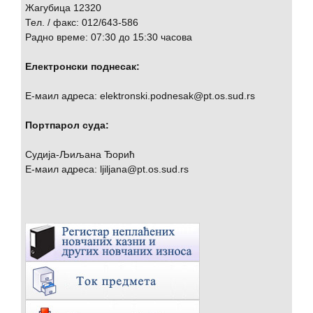
Жагубица 12320
Тел. / факс: 012/643-586
Радно време: 07:30 до 15:30 часова
Електронски поднесак:
Е-маил адреса: elektronski.podnesak@pt.os.sud.rs
Портпарол суда:
Судија-Љиљана Ђорић
Е-маил адреса: ljiljana@pt.os.sud.rs