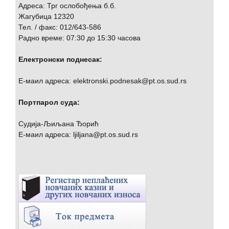
Адреса: Трг ослобођења б.б.
Жагубица 12320
Тел. / факс: 012/643-586
Радно време: 07:30 до 15:30 часова
Електронски поднесак:
Е-маил адреса: elektronski.podnesak@pt.os.sud.rs
Портпарол суда:
Судија-Љиљана Ђорић
Е-маил адреса: ljiljana@pt.os.sud.rs