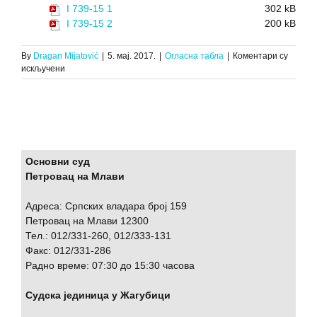
I 739-15 1
302 kB
I 739-15 2
200 kB
By
Dragan Mijatović
|
5. мај. 2017.
|
Огласна табла
|
Коментари су
на
искључени
ЗАКЉУЧАК
О
ПРВОЈ
ЈАВНОЈ
ПРОДАЈИ
ПОКРЕТНИХ
СТВАРИ,
Основни суд
И.
Петровац на Млави
739/15,
26.04.2017.
Адреса: Српских владара број 159
Петровац на Млави 12300
Тел.: 012/331-260, 012/333-131
Факс: 012/331-286
Радно време: 07:30 до 15:30 часова
Судска јединица у Жагубици