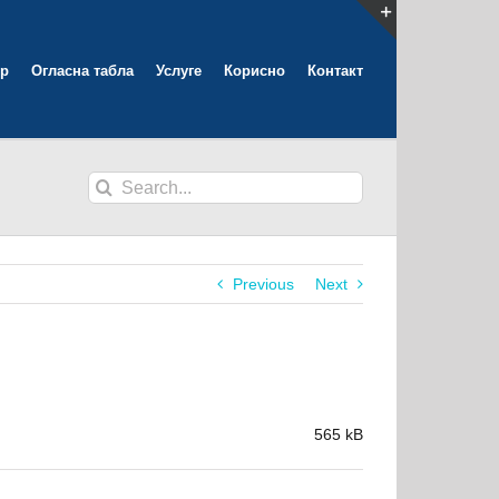
Toggle
р
Огласна табла
Услуге
Корисно
Контакт
Sliding
Bar
Area
Search
for:
Previous
Next
565 kB