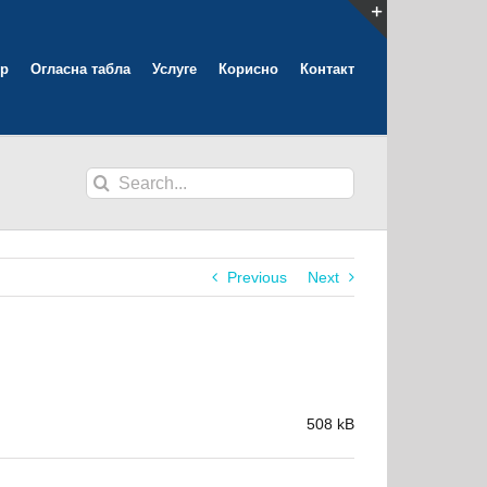
Toggle
р
Огласна табла
Услуге
Корисно
Контакт
Sliding
Bar
Area
Search
for:
Previous
Next
508 kB