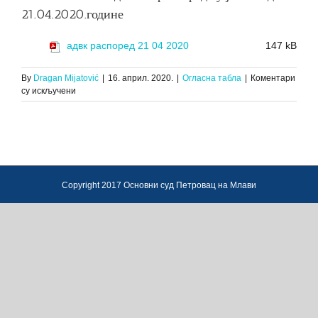
21.04.2020.године
адвк распоред 21 04 2020
147 kB
By
Dragan Mijatović
|
16. април. 2020.
|
Огласна табла
|
Коментари
на
су искључени
За
АДВОКАТСКУ
КОМОРУ
СРБИЈЕ
ОБАВЕШТЕЊЕ
дневни
распоред
Copyright 2017 Основни суд Петровац на Млави
суђења
за
дан
21.04.2020.године