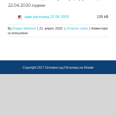
22.04.2020.године
адвк распоред 22 04 2020
135 kB
By
Dragan Mijatović
|
21. април. 2020.
|
Огласна табла
|
Коментари
на
су искључени
За
АДВОКАТСКУ
КОМОРУ
СРБИЈЕ
ОБАВЕШТЕЊЕ
дневни
распоред
Copyright 2017 Основни суд Петровац на Млави
суђења
за
дан
22.04.2020.године